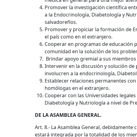
médica en general para una mejor atenc
Promover la investigación científica en
a la Endocrinología, Diabetología y Nut
salvadoreños.
Promover y propiciar la formación de E
el país como en el extranjero.
Cooperar en programas de educación púb
comunidad en la solución de los proble
Brindar apoyo gremial a sus miembros
Intervenir en la discusión y solución d
involucren a la endocrinología, Diabetol
Establecer relaciones permanentes con o
homólogas en el extranjero.
Cooperar con las Universidades legales 
Diabetología y Nutriología a nivel de P
DE LA ASAMBLEA GENERAL.
Art. 8.- La Asamblea General, debidamente c
estará integrada por la totalidad de los mi